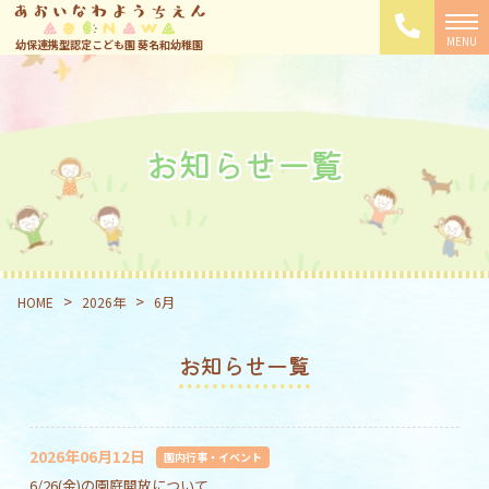
幼保連携型認定こども園 葵名和幼稚園
お知らせ一覧
>
>
HOME
2026年
6月
お知らせ一覧
2026年06月12日
園内行事・イベント
6/26(金)の園庭開放について