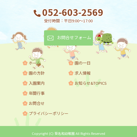
052-603-2569
受付時間：平日9:00～17:00
お問合せフォーム
ホーム
園の一日
園の方針
求人情報
入園案内
お知らせ&TOPICS
年間行事
お問合せ
プライバシーポリシー
Copyright (C) 葵名和幼稚園 All Rights Reserved